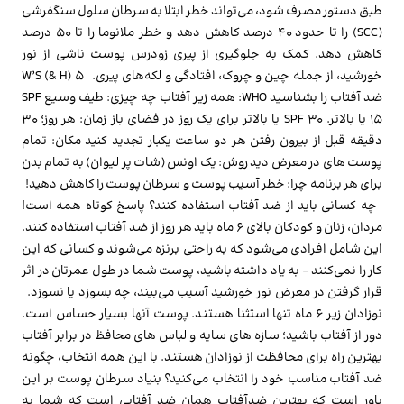
طبق دستور مصرف شود، می‌تواند خطر ابتلا به سرطان سلول سنگفرشی
(SCC) را تا حدود 40 درصد کاهش دهد و خطر
ملانوما
را تا 50 درصد
کاهش دهد. کمک به جلوگیری از پیری زودرس پوست ناشی از نور
خورشید، از جمله چین و چروک، افتادگی و لکه‌های پیری. 5 W’S (& H)
ضد آفتاب را بشناسید WHO: همه زیر آفتاب چه چیزی: طیف وسیع SPF
15 یا بالاتر. SPF 30 یا بالاتر برای یک روز در فضای باز زمان: هر روز؛ 30
دقیقه قبل از بیرون رفتن هر دو ساعت یکبار تجدید کنید مکان: تمام
پوست های در معرض دید روش: یک اونس (شات پر لیوان) به تمام بدن
برای هر برنامه چرا: خطر آسیب پوست و سرطان پوست را کاهش دهید!
چه کسانی باید از ضد آفتاب استفاده کنند؟ پاسخ کوتاه همه است!
مردان، زنان و کودکان بالای 6 ماه باید هر روز از ضد آفتاب استفاده کنند.
این شامل افرادی می‌شود که به راحتی برنزه می‌شوند و کسانی که این
کار را نمی‌کنند – به یاد داشته باشید، پوست شما در طول عمرتان در اثر
قرار گرفتن در معرض نور خورشید آسیب می‌بیند، چه بسوزد یا نسوزد.
نوزادان زیر 6 ماه تنها استثنا هستند. پوست آنها بسیار حساس است.
دور از آفتاب باشید؛ سازه های سایه و لباس های محافظ در برابر آفتاب
بهترین راه برای محافظت از نوزادان هستند. با این همه انتخاب، چگونه
ضد آفتاب مناسب خود را انتخاب می‌کنید؟ بنیاد سرطان پوست بر این
باور است که بهترین ضدآفتاب همان ضد آفتابی است که شما به