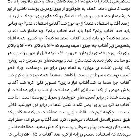
سنگفرشی (SCC) را تا حدود 40 درصد کاهش دهد و خطر ملانوما را تا 50
درصد کاهش دهد. کمک به جلوگیری از پیری زودرس پوست ناشی از نور
خورشید، از جمله چین و چروک، افتادگی و لکه‌های پیری. چه کسانی باید
از ضد آفتاب استفاده کنند؟ از چه نوع ضد آفتابی استفاده کنم؟ چه زمانی
باید ضد آفتاب بزنم؟ کجا باید ضد آفتاب بزنم؟ چه مقدار ضد آفتاب
استفاده کنم؟ چرا باید از ضد آفتاب استفاده کنم؟ چه کسی: همه افراد
بخصوص زیر آفتاب چه چیزی: طیف وسیع SPF 15 یا بالاتر. SPF 30 یا بالاتر
برای یک روز در فضای باز زمان: هر روز؛ 30 دقیقه قبل از بیرون رفتن و هر
دو ساعت یکبار تمدید کنید مکان: تمام پوست‌های در معرض دید روش:
یک اونس (شات پر لیوان) به تمام بدن برای هر دوساعت چرا: خطر
آسیب پوست و سرطان پوست را کاهش دهید! همه چیز درباره کرم ضد
آفتاب چرا شما به ضدآفتاب نیاز دارین؟ تصویر کلی: کرم ضد آفتاب
بخش مهمی از یک استراتژی کامل محافظت از آفتاب برای محافظت از
پوست شما در برابر آسیب های خورشید و سرطان پوست است. اما ضد
آفتاب به تنهایی برای ایمن نگه داشتن شما در برابر نور خورشید کافی
نیست. چگونه کرم ضد آفتاب از پوست محافظت می‌کند هنگامی که
طبق دستورالعمل استفاده می‌شود، کرم ضد آفتاب می‌تواند: خطر ابتلا
به سرطان پوست و پیش سرطان پوست را کاهش دهید. مطالعات نشان
می‌دهد که استفاده منظم روزانه از کرم ضد آفتاب با SPF 15، زمانی که